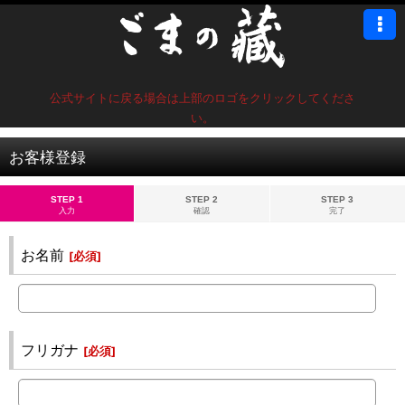
公式サイトに戻る場合は上部のロゴをクリックしてくださ
い。
お客様登録
STEP 1
STEP 2
STEP 3
入力
確認
完了
お名前
[
必須
]
フリガナ
[
必須
]